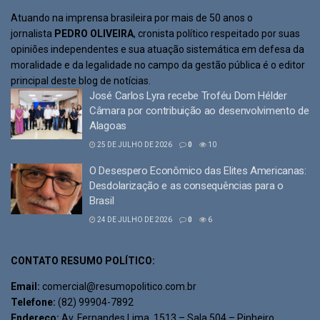
Atuando na imprensa brasileira por mais de 50 anos o
jornalista
PEDRO OLIVEIRA
, cronista político respeitado por suas
opiniões independentes e sua atuação sistemática em defesa da
moralidade e da legalidade no campo da gestão pública é o editor
principal deste blog de notícias.
José Carlos Lyra recebe Troféu Dom Hélder
Câmara por contribuição ao desenvolvimento de
Alagoas
25 DE JULHO DE 2026
0
10
O Desespero Econômico das Elites Americanas:
Desdolarização e as consequências para o
Brasil
24 DE JULHO DE 2026
0
6
CONTATO RESUMO POLÍTICO:
Email:
comercial@resumopolitico.com.br
Telefone:
(82) 99904-7892
Endereço:
Av. Fernandes Lima, 1513 – Sala 504 – Pinheiro