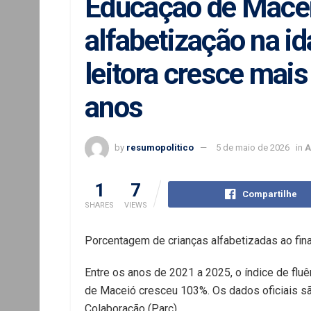
Educação de Macei
alfabetização na id
leitora cresce mai
anos
by
resumopolitico
5 de maio de 2026
in
A
1
7
Compartilhe
SHARES
VIEWS
Porcentagem de crianças alfabetizadas ao fi
Entre os anos de 2021 a 2025, o índice de fluê
de Maceió cresceu 103%. Os dados oficiais s
Colaboração (Parc).