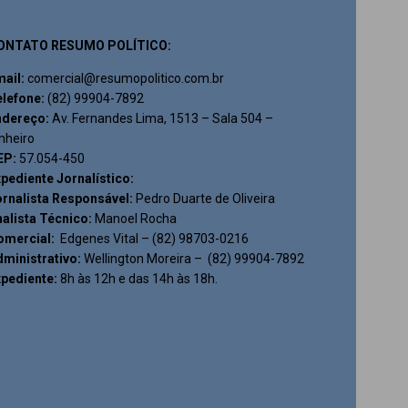
ONTATO RESUMO POLÍTICO:
mail:
comercial@resumopolitico.com.br
elefone:
(82) 99904-7892
ndereço:
Av. Fernandes Lima, 1513 – Sala 504 –
nheiro
EP:
57.054-450
pediente Jornalístico:
ornalista Responsável:
Pedro Duarte de Oliveira
alista Técnico:
Manoel Rocha
omercial:
Edgenes Vital – (82) 98703-0216
ministrativo:
Wellington Moreira – (82) 99904-7892
xpediente:
8h às 12h e das 14h às 18h.