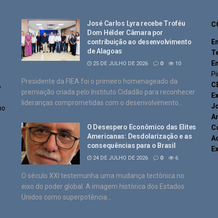
José Carlos Lyra recebe Troféu
C
Dom Hélder Câmara por
contribuição ao desenvolvimento
E
de Alagoas
T
E
25 DE JULHO DE 2026
0
10
Pi
Presidente da FIEA foi o primeiro homenageado da
C
o
premiação criada pelo Instituto Cidadão para reconhecer
Ex
lideranças comprometidas com o desenvolvimento...
J
no
An
O Desespero Econômico das Elites
C
Americanas: Desdolarização e as
Ad
consequências para o Brasil
E
24 DE JULHO DE 2026
0
6
O século XXI testemunha uma mudança tectônica no
eixo do poder global. A imagem histórica dos Estados
Unidos como superpotência...