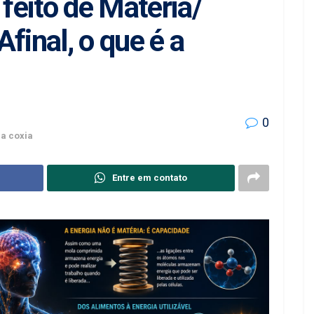
eito de Matéria/
final, o que é a
0
na coxia
Entre em contato