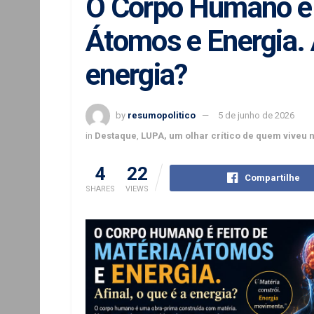
O Corpo Humano é f
Átomos e Energia. A
energia?
by
resumopolitico
5 de junho de 2026
in
Destaque
,
LUPA, um olhar crítico de quem viveu 
4
22
Compartilhe
SHARES
VIEWS