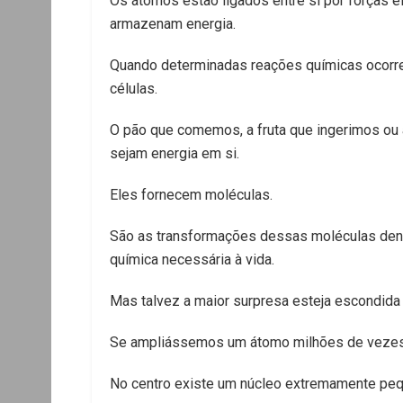
Os átomos estão ligados entre si por forças 
armazenam energia.
Quando determinadas reações químicas ocorrem
células.
O pão que comemos, a fruta que ingerimos ou
sejam energia em si.
Eles fornecem moléculas.
São as transformações dessas moléculas dentr
química necessária à vida.
Mas talvez a maior surpresa esteja escondida 
Se ampliássemos um átomo milhões de vezes,
No centro existe um núcleo extremamente peq