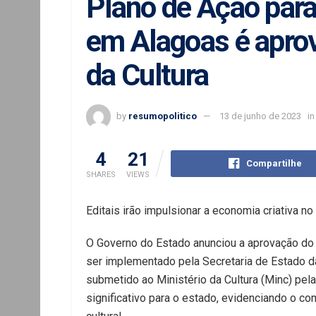
Plano de Ação para
em Alagoas é aprov
da Cultura
by
resumopolitico
13 de junho de 2023
in
4
21
Compartilhe
SHARES
VIEWS
Editais irão impulsionar a economia criativa n
O Governo do Estado anunciou a aprovação do 
ser implementado pela Secretaria de Estado da 
submetido ao Ministério da Cultura (Minc) pel
significativo para o estado, evidenciando o c