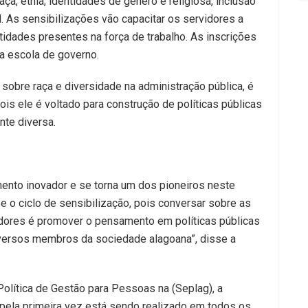
a, etnia, identidades de gênero e religiosa, inclusão
. As sensibilizações vão capacitar os servidores a
ntidades presentes na força de trabalho. As inscrições
a escola de governo.
 sobre raça e diversidade na administração pública, é
 pois ele é voltado para construção de políticas públicas
te diversa.
ento inovador e se torna um dos pioneiros neste
 o ciclo de sensibilização, pois conversar sobre as
idores é promover o pensamento em políticas públicas
versos membros da sociedade alagoana”, disse a
Política de Gestão para Pessoas na (Seplag), a
 pela primeira vez está sendo realizado em todos os