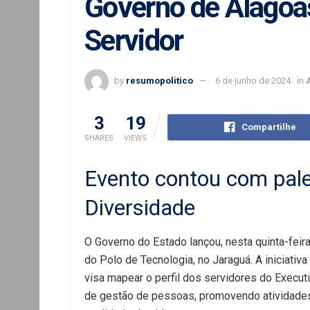
Governo de Alagoa
Servidor
by
resumopolitico
6 de junho de 2024
in
3
19
Compartilhe
SHARES
VIEWS
Evento contou com pale
Diversidade
O Governo do Estado lançou, nesta quinta-feir
do Polo de Tecnologia, no Jaraguá. A iniciativ
visa mapear o perfil dos servidores do Executiv
de gestão de pessoas, promovendo atividades m