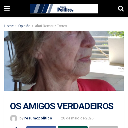
Home
Opinião
Alari Romariz Torres
OS AMIGOS VERDADEIROS
by
resumopolitico
28 de maio de 2026