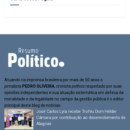
Atuando na imprensa brasileira por mais de 50 anos o
jornalista
PEDRO OLIVEIRA
, cronista político respeitado por suas
opiniões independentes e sua atuação sistemática em defesa da
moralidade e da legalidade no campo da gestão pública é o editor
principal deste blog de notícias.
José Carlos Lyra recebe Troféu Dom Hélder
Câmara por contribuição ao desenvolvimento de
Alagoas