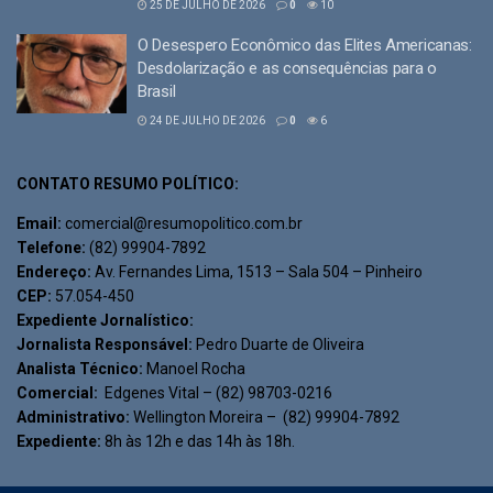
25 DE JULHO DE 2026
0
10
O Desespero Econômico das Elites Americanas:
Desdolarização e as consequências para o
Brasil
24 DE JULHO DE 2026
0
6
CONTATO RESUMO POLÍTICO:
Email:
comercial@resumopolitico.com.br
Telefone:
(82) 99904-7892
Endereço:
Av. Fernandes Lima, 1513 – Sala 504 – Pinheiro
CEP:
57.054-450
Expediente Jornalístico:
Jornalista Responsável:
Pedro Duarte de Oliveira
Analista Técnico:
Manoel Rocha
Comercial:
Edgenes Vital – (82) 98703-0216
Administrativo:
Wellington Moreira – (82) 99904-7892
Expediente:
8h às 12h e das 14h às 18h.