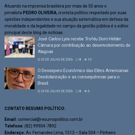
Atuando na imprensa brasileira por mais de 50 anos o
jornalista
PEDRO OLIVEIRA
, cronista político respeitado por suas
opiniões independentes e sua atuação sistemática em defesa da
moralidade e da legalidade no campo da gestão pública é o editor
principal deste blog de notícias.
José Carlos Lyra recebe Troféu Dom Hélder
Câmara por contribuição ao desenvolvimento de
Alagoas
25 DE JULHO DE 2026
0
10
O Desespero Econômico das Elites Americanas:
Desdolarização e as consequências para o
Brasil
24 DE JULHO DE 2026
0
6
CONTATO RESUMO POLÍTICO:
Email:
comercial@resumopolitico.com.br
Telefone:
(82) 99904-7892
Endereço:
Av. Fernandes Lima, 1513 – Sala 504 – Pinheiro