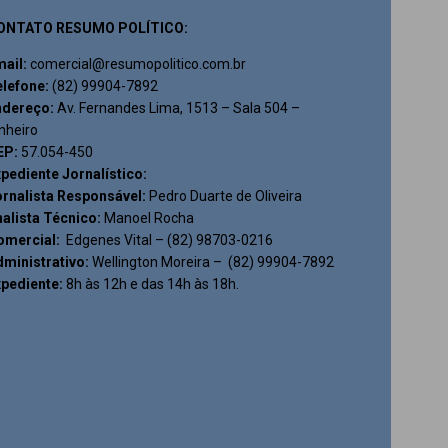
ONTATO RESUMO POLÍTICO:
mail:
comercial@resumopolitico.com.br
elefone:
(82) 99904-7892
ndereço:
Av. Fernandes Lima, 1513 – Sala 504 –
nheiro
EP:
57.054-450
pediente Jornalístico:
ornalista Responsável:
Pedro Duarte de Oliveira
alista Técnico:
Manoel Rocha
omercial:
Edgenes Vital – (82) 98703-0216
ministrativo:
Wellington Moreira – (82) 99904-7892
xpediente:
8h às 12h e das 14h às 18h.