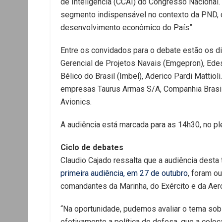
de Inteligência (CCAI) do Congresso Nacional. 
segmento indispensável no contexto da PND, 
desenvolvimento econômico do País”.
Entre os convidados para o debate estão os d
Gerencial de Projetos Navais (Emgepron), Edesi
Bélico do Brasil (Imbel), Aderico Pardi Matti
empresas Taurus Armas S/A, Companhia Brasile
Avionics.
A audiência está marcada para as 14h30, no pl
Ciclo de debates
Claudio Cajado ressalta que a audiência desta 
primeira audiência, em 27 de outubro
, foram o
comandantes da Marinha, do Exército e da Aero
“Na oportunidade, pudemos avaliar o tema sob 
efetivamente a política de defesa, que a col