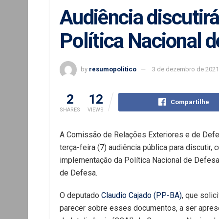
Audiência discutir
Política Nacional 
by
resumopolitico
3 de dezembro de 2021
2
12
Compartilhe
SHARES
VIEWS
A Comissão de Relações Exteriores e de Defe
terça-feira (7) audiência pública para discutir
implementação da Política Nacional de Defesa,
de Defesa.
O deputado
Claudio Cajado (PP-BA)
, que solic
parecer sobre esses documentos, a ser apres