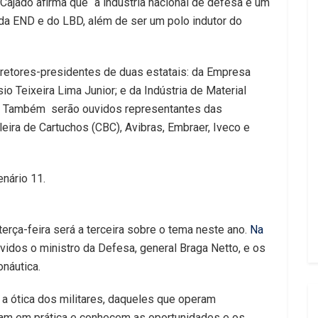
Cajado afirma que “a indústria nacional de defesa é um
da END e do LBD, além de ser um polo indutor do
iretores-presidentes de duas estatais: da Empresa
o Teixeira Lima Junior; e da Indústria de Material
oli. Também serão ouvidos representantes das
ira de Cartuchos (CBC), Avibras, Embraer, Iveco e
enário 11.
terça-feira será a terceira sobre o tema neste ano.
Na
uvidos o ministro da Defesa, general Braga Netto, e os
náutica.
a ótica dos militares, daqueles que operam
ocam em prática e conhecem as oportunidades e os