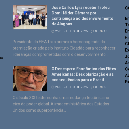
José Carlos Lyra recebe Troféu
C
Dom Hélder Câmara por
contribuição ao desenvolvimento
E
de Alagoas
T
E
25 DE JULHO DE 2026
0
10
Pi
Presidente da FIEA foi o primeiro homenageado da
C
o
premiação criada pelo Instituto Cidadão para reconhecer
Ex
lideranças comprometidas com o desenvolvimento...
J
no
An
O Desespero Econômico das Elites
C
Americanas: Desdolarização e as
Ad
consequências para o Brasil
E
24 DE JULHO DE 2026
0
6
O século XXI testemunha uma mudança tectônica no
eixo do poder global. A imagem histórica dos Estados
Unidos como superpotência...