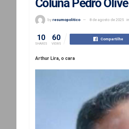
Coluna Pedro Olive
by
resumopolitico
8 de agosto de 2025
i
10
60
Compartilhe
SHARES
VIEWS
Arthur Lira, o cara