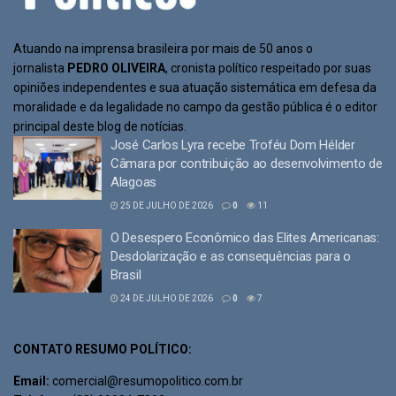
Atuando na imprensa brasileira por mais de 50 anos o
jornalista
PEDRO OLIVEIRA
, cronista político respeitado por suas
opiniões independentes e sua atuação sistemática em defesa da
moralidade e da legalidade no campo da gestão pública é o editor
principal deste blog de notícias.
José Carlos Lyra recebe Troféu Dom Hélder
Câmara por contribuição ao desenvolvimento de
Alagoas
25 DE JULHO DE 2026
0
11
O Desespero Econômico das Elites Americanas:
Desdolarização e as consequências para o
Brasil
24 DE JULHO DE 2026
0
7
CONTATO RESUMO POLÍTICO:
Email:
comercial@resumopolitico.com.br