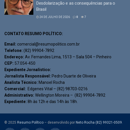
Desdolarização e as consequências para o
Brasil
24 DE JULHO DE 2026
0
7
CONTATO RESUMO POLÍTICO:
Email:
comercial@resumopolitico.com.br
Telefone:
(82) 99904-7892
Endereço:
Av. Fernandes Lima, 1513 – Sala 504 – Pinheiro
CEP:
57.054-450
Expediente Jornalístico:
Jornalista Responsável:
Pedro Duarte de Oliveira
Analista Técnico:
Manoel Rocha
Comercial:
Edgenes Vital – (82) 98703-0216
Administrativo:
Wellington Moreira – (82) 99904-7892
Expediente:
8h às 12h e das 14h às 18h.
© 2025
Resumo Político
– desenvolvido por
Neto Rocha (82) 99321-0509
.
Nós utilizamos cookies para garantir que você tenha a melhor