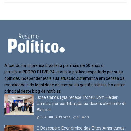
Atuando na imprensa brasileira por mais de 50 anos o
jornalista
PEDRO OLIVEIRA
, cronista político respeitado por suas
opiniões independentes e sua atuação sistemática em defesa da
moralidade e da legalidade no campo da gestão pública é o editor
principal deste blog de notícias.
José Carlos Lyra recebe Troféu Dom Hélder
Câmara por contribuição ao desenvolvimento de
Alagoas
25 DE JULHO DE 2026
0
10
O Desespero Econômico das Elites Americanas: